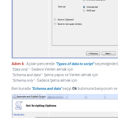
Adım 6 :
Açılan pencerede
"Types of data to script"
seçeneğinde bi
"Data only"
- Sadece Verileri almak için
"Schema and data"
- Şema yapısı ve Verileri almak için
"Schema only"
- Sadece Şema almak için
Ben burada
"Schema and data"
seçip
Ok
butonuna basıyorum ve