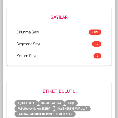
SAYILAR
Okunma Sayı
3423
Beğenme Sayı
12
Yorum Sayı
0
ETİKET BULUTU
AÇIK FATURA
KAPALI FATURA
KAŞE
FATURA NASIL KAŞELENİR
KAŞE NEREYE VURULUR
FATURA HAKKINDA BİLİNMESİ GEREKENLER